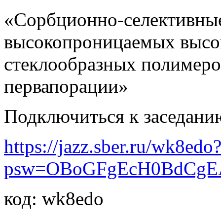
«Сорбционно-селективны
высокопроницаемых высо
стеклообразных полимеров
первапорации»
Подключиться к заседанию
https://jazz.sber.ru/wk8edo
psw=OBoGFgEcH0BdCgE
код: wk8edo